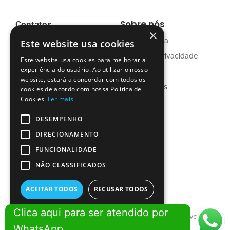
Sobre nós
Contatos
×
Nossa História
Este website usa cookies
+55 (11) 4437-4048
Política de privacidade
contato@mantelli-
Este website usa cookies para melhorar a
wordpress.yj4qx1.easypanel.host
experiência do usuário. Ao utilizar o nosso
Clientes
Av. da Saudade, 364 - Vila
website, estará a concordar com todos os
Mídias Sociais
Assunção
cookies de acordo com nossa Política de
Santo André/SP
Cookies.
Ler mais
Serviços
Posts
DESEMPENHO
Linha residencial
Cozinhas
DIRECIONAMENTO
Linha comercial
Dormitórios
FUNCIONALIDADE
Desenvolvimento de
Salas de TV
NÃO CLASSIFICADOS
projetos
Banheiros
Manutenções
ACEITAR TODOS
RECUSAR TODOS
Clica aqui para ser atendido por
MOSTRAR DETALHES
© 2024 Created by
Mantelli Móveis – Direitos Reservados
POWERED BY COOKIESCRIPT
WhatsApp