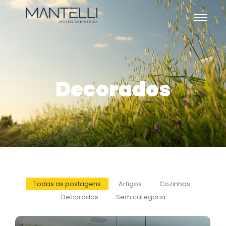
Decorados
Todas as postagens
Artigos
Cozinhas
Decorados
Sem categoria