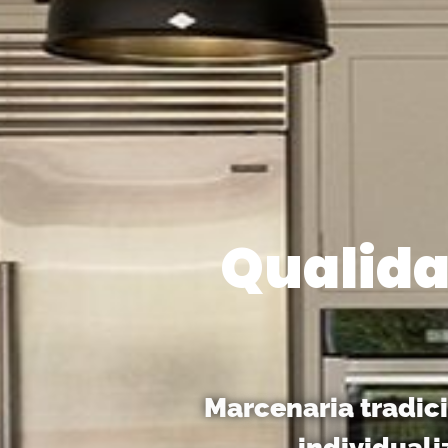
Qualida
Marcenaria tradic
individuali