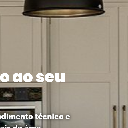
o ao seu
ndimento técnico e
ais da área.