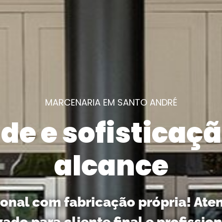
MARCENARIA EM SANTO ANDRÉ
de e sofisticaçã
alcance
ional com fabricação própria! Ate
zado para cliente final e profission